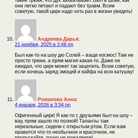
такие трюки, что дух захватывает. Был в шоке, как
они легко летают и падают без травм. Всем
советую, такой цирк надо хоть раз в жизни увидеть!
Андреева Дарья
:
21 ноября, 2025 в 2:46 пп
Был как-то на шоу дю Солей – ваще космос! Там не
просто трюки, а прям магия какая-то. Даже не
ожидал, что цирк может так зацепить. Всем советую,
если хочешь заряд эмоций и кайфа на всю катушку!
Романова Анна
:
4 января, 2026 в 3:34 пп
Офигенный цирк! Я как-то с друзьями был на шоу –
вау, прям зашло по полной! Таланты там
нереальные, сидели с открытым ртом. Если вам
нравится что-то необычное и красочное, не
пропускайте, точно не пожалеете!