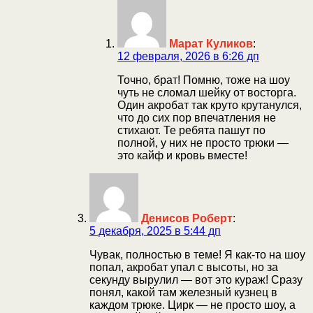
Марат Куликов
:
12 февраля, 2026 в 6:26 дп
Точно, брат! Помню, тоже на шоу
чуть не сломал шейку от восторга.
Один акробат так круто крутанулся,
что до сих пор впечатления не
стихают. Те ребята пашут по
полной, у них не просто трюки —
это кайф и кровь вместе!
Денисов Роберт
:
5 декабря, 2025 в 5:44 дп
Чувак, полностью в теме! Я как-то на шоу
попал, акробат упал с высоты, но за
секунду вырулил — вот это кураж! Сразу
понял, какой там железный кузнец в
каждом трюке. Цирк — не просто шоу, а