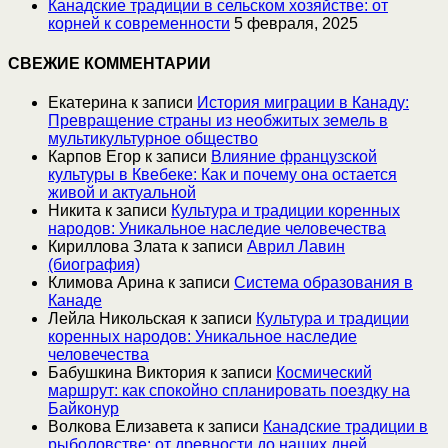
Канадские традиции в сельском хозяйстве: от
корней к современности
5 февраля, 2025
СВЕЖИЕ КОММЕНТАРИИ
Екатерина
к записи
История миграции в Канаду:
Превращение страны из необжитых земель в
мультикультурное общество
Карпов Егор
к записи
Влияние французской
культуры в Квебеке: Как и почему она остается
живой и актуальной
Никита
к записи
Культура и традиции коренных
народов: Уникальное наследие человечества
Кириллова Злата
к записи
Аврил Лавин
(биография)
Климова Арина
к записи
Система образования в
Канаде
Лейла Никольская
к записи
Культура и традиции
коренных народов: Уникальное наследие
человечества
Бабушкина Виктория
к записи
Космический
маршрут: как спокойно спланировать поездку на
Байконур
Волкова Елизавета
к записи
Канадские традиции в
рыболовстве: от древности до наших дней