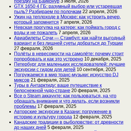
поездку на Байконур
3 июля, 2026
GTX 1650 4 ГБ: разумный выбор или устаревшая
пыль? Разбираем по полочкам
22 апреля, 2026
Ужин на теплоходе в Москве: как устроить вечер,
который запомнится
7 апреля, 2026
Невская прогулка на катере: как поймать город с
воды и не пожалеть
7 апреля, 2026
Авиабилеты Сочи — Стамбул: как найти выгодный
вариант и без лишней суеты добраться до Турции
27 февраля, 2026
Полёты в невесомости на самолёте: почему стоит
попробовать и как это устроено
10 декабря, 2025
Петербург для маленьких исследователей: лучшие
экскурсии с гидом для детей
10 сентября, 2025
Погружаемся в мир транс-музыки: искусство DJ
миксов
21 февраля, 2025
Туры в Антарктиду: ваше путешествие к
белоснежной чудо-стране
20 февраля, 2025
Все о Steam аккаунте: как пользоваться, на что
обращать внимание и что делать, если возникли
проблемы
17 февраля, 2025
Авторские экскурсии в Казани: погружение в
историю и культуру города
12 февраля, 2025
Канадские традиции в рыболовстве: от древности
до наших дней
5 февраля, 2025