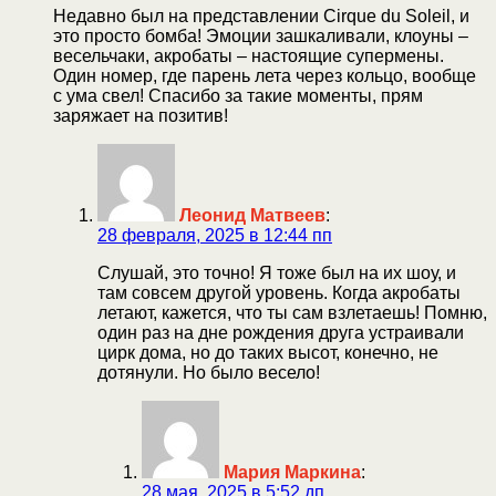
Недавно был на представлении Cirque du Soleil, и
это просто бомба! Эмоции зашкаливали, клоуны –
весельчаки, акробаты – настоящие супермены.
Один номер, где парень лета через кольцо, вообще
с ума свел! Спасибо за такие моменты, прям
заряжает на позитив!
Леонид Матвеев
:
28 февраля, 2025 в 12:44 пп
Слушай, это точно! Я тоже был на их шоу, и
там совсем другой уровень. Когда акробаты
летают, кажется, что ты сам взлетаешь! Помню,
один раз на дне рождения друга устраивали
цирк дома, но до таких высот, конечно, не
дотянули. Но было весело!
Мария Маркина
:
28 мая, 2025 в 5:52 дп