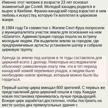
Именно этот человек в возрасте 23 лет основал
знаменитый дю Солей. Молодой канадец родился и
вырос в Квебеке. Франко-канадский город взрастил в нем
любовь к искусству, которую Ги воплотил в цирковом
жанре.
В 1984 году Ги совместно с Жилем Сент-Круа попросили
у муниципалитета участок земли для основания на нем
«Шапито». Администрация города пошла на встречу
молодым людям. Им выделили землю за городом, где
предприимчивые артисты установили шатер и собрали
цирковую труппу.
Аренда за землю под шатром в те годы составляла для
циркачей всего 1 доллар. Некоторые исследователи
объясняют символичную плату тем, что в тот период
канадский хоккей переживал упадок, и людям было
необходимо новое зрелище, которым можно было бы
гордиться.
Первый шатер цирка вмещал 800 зрителей. С первых же
представлений дела циркачей пошли в гору. Каждая
новая постановка принималась лучше предыдущей.
Вскоре цирк заработал достаточно, чтобы построить на
месте шатра два прямоугольных здания с