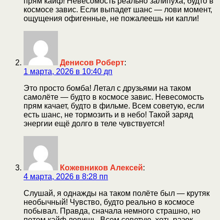
прям кайф! Невесомость реально залипуха, будто в
космосе завис. Если выпадет шанс — лови момент,
ощущения офигенные, не пожалеешь ни капли!
Денисов Роберт
:
1 марта, 2026 в 10:40 дп
Это просто бомба! Летал с друзьями на таком
самолёте — будто в космосе завис. Невесомость
прям качает, будто в фильме. Всем советую, если
есть шанс, не тормозить и в небо! Такой заряд
энергии ещё долго в теле чувствуется!
Кожевников Алексей
:
4 марта, 2026 в 8:28 пп
Слушай, я однажды на таком полёте был — крутяк
необычный! Чувство, будто реально в космосе
побывал. Правда, сначала немного страшно, но
потом кайф ловишь. Всем советую, хоть разок