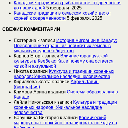
Канадские традиции в рыболовстве: от древности
до наших дней
5 февраля, 2025
Канадские традиции в сельском хозяйстве: от
корней к современности
5 февраля, 2025
СВЕЖИЕ КОММЕНТАРИИ
Екатерина
к записи
История миграции в Канаду:
Превращение страны из необжитых земель в
мультикультурное общество
Карпов Егор
к записи
Влияние французской
культуры в Квебеке: Как и почему она остается
живой и актуальной
Никита
к записи
Культура и традиции коренных
народов: Уникальное наследие человечества
Кириллова Злата
к записи
Аврил Лавин
(биография)
Климова Арина
к записи
Система образования в
Канаде
Лейла Никольская
к записи
Культура и традиции
коренных народов: Уникальное наследие
человечества
Бабушкина Виктория
к записи
Космический
маршрут: как спокойно спланировать поездку на
Байконур