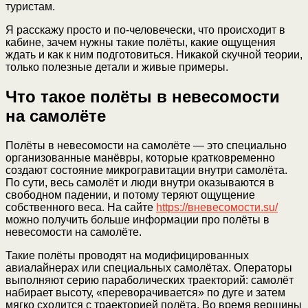
туристам.
Я расскажу просто и по-человечески, что происходит в
кабине, зачем нужны такие полёты, какие ощущения
ждать и как к ним подготовиться. Никакой скучной теории,
только полезные детали и живые примеры.
Что такое полёты в невесомости
на самолёте
Полёты в невесомости на самолёте — это специально
организованные манёвры, которые кратковременно
создают состояние микрогравитации внутри самолёта.
По сути, весь самолёт и люди внутри оказываются в
свободном падении, и потому теряют ощущение
собственного веса. На сайте
https://вневесомости.su/
можно получить больше информации про полёты в
невесомости на самолёте.
Такие полёты проводят на модифицированных
авиалайнерах или специальных самолётах. Операторы
выполняют серию параболических траекторий: самолёт
набирает высоту, «переворачивается» по дуге и затем
мягко сходится с траекторией полёта. Во время вершины