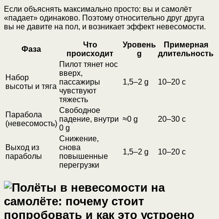
Если объяснять максимально просто: вы и самолёт
«падает» одинаково. Поэтому относительно друг друга
вы не давите на пол, и возникает эффект невесомости.
Что
Уровень
Примерная
Фаза
происходит
g
длительность
Пилот тянет нос
вверх,
Набор
пассажиры
1,5–2 g
10–20 с
высоты и тяга
чувствуют
тяжесть
Свободное
Парабола
падение, внутри
≈0 g
20–30 с
(невесомость)
0 g
Снижение,
Выход из
снова
1,5–2 g
10–20 с
параболы
повышенные
перегрузки