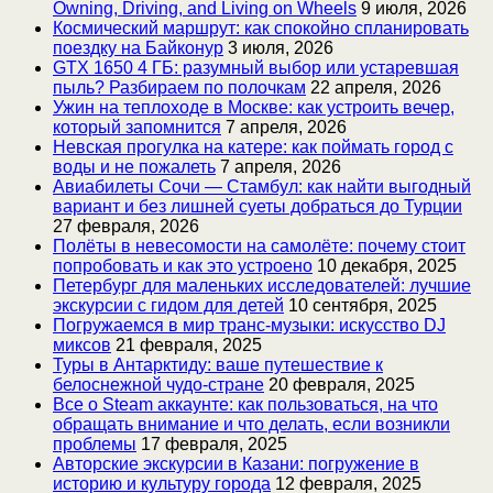
Owning, Driving, and Living on Wheels
9 июля, 2026
Космический маршрут: как спокойно спланировать
поездку на Байконур
3 июля, 2026
GTX 1650 4 ГБ: разумный выбор или устаревшая
пыль? Разбираем по полочкам
22 апреля, 2026
Ужин на теплоходе в Москве: как устроить вечер,
который запомнится
7 апреля, 2026
Невская прогулка на катере: как поймать город с
воды и не пожалеть
7 апреля, 2026
Авиабилеты Сочи — Стамбул: как найти выгодный
вариант и без лишней суеты добраться до Турции
27 февраля, 2026
Полёты в невесомости на самолёте: почему стоит
попробовать и как это устроено
10 декабря, 2025
Петербург для маленьких исследователей: лучшие
экскурсии с гидом для детей
10 сентября, 2025
Погружаемся в мир транс-музыки: искусство DJ
миксов
21 февраля, 2025
Туры в Антарктиду: ваше путешествие к
белоснежной чудо-стране
20 февраля, 2025
Все о Steam аккаунте: как пользоваться, на что
обращать внимание и что делать, если возникли
проблемы
17 февраля, 2025
Авторские экскурсии в Казани: погружение в
историю и культуру города
12 февраля, 2025