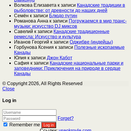
Волкова Елизавета
к записи
Канадские традиции в
рыболовстве: от древности до наших дней
Семён
к записи
Блюдо путин
Романова Анна
к записи
Погружаемся в мир транс-
музыки: искусство DJ миксов
Савелий
к записи
Канадские традиционные
ремесла: Искусство и культура
Иванов Георгий
к записи
Оджибве (индейцы)
Горбунова Ксения
к записи
Полезные ископаемые
Канады
Юлия
к записи
Джон Кабот
Сафия
к записи
Канадские национальные парки и
заповедники: Приключения на природе в сердце
Канады
© Copyright 2026, All Rights Reserved
Close
Log in
Forget?
Remember me
Log in
Ссылки:
vseokrovle.com