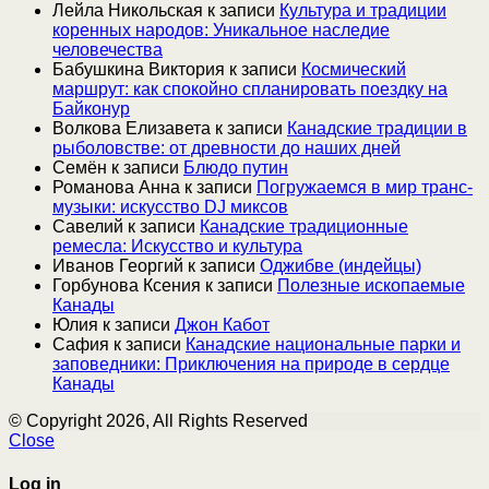
Лейла Никольская
к записи
Культура и традиции
коренных народов: Уникальное наследие
человечества
Бабушкина Виктория
к записи
Космический
маршрут: как спокойно спланировать поездку на
Байконур
Волкова Елизавета
к записи
Канадские традиции в
рыболовстве: от древности до наших дней
Семён
к записи
Блюдо путин
Романова Анна
к записи
Погружаемся в мир транс-
музыки: искусство DJ миксов
Савелий
к записи
Канадские традиционные
ремесла: Искусство и культура
Иванов Георгий
к записи
Оджибве (индейцы)
Горбунова Ксения
к записи
Полезные ископаемые
Канады
Юлия
к записи
Джон Кабот
Сафия
к записи
Канадские национальные парки и
заповедники: Приключения на природе в сердце
Канады
© Copyright 2026, All Rights Reserved
Close
Log in