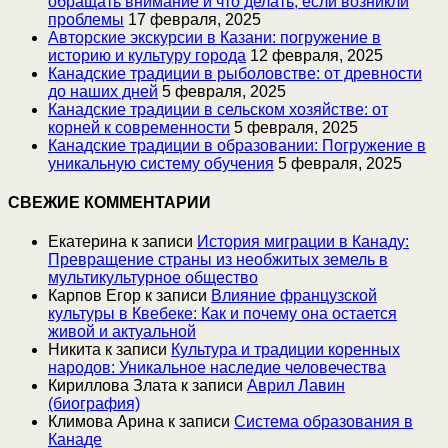
обращать внимание и что делать, если возникли
проблемы
17 февраля, 2025
Авторские экскурсии в Казани: погружение в
историю и культуру города
12 февраля, 2025
Канадские традиции в рыболовстве: от древности
до наших дней
5 февраля, 2025
Канадские традиции в сельском хозяйстве: от
корней к современности
5 февраля, 2025
Канадские традиции в образовании: Погружение в
уникальную систему обучения
5 февраля, 2025
СВЕЖИЕ КОММЕНТАРИИ
Екатерина
к записи
История миграции в Канаду:
Превращение страны из необжитых земель в
мультикультурное общество
Карпов Егор
к записи
Влияние французской
культуры в Квебеке: Как и почему она остается
живой и актуальной
Никита
к записи
Культура и традиции коренных
народов: Уникальное наследие человечества
Кириллова Злата
к записи
Аврил Лавин
(биография)
Климова Арина
к записи
Система образования в
Канаде