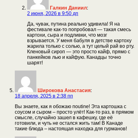
Галкин Даниил
:
2 июня, 2026 в 9:50 дп
Да, чувак, путина реально удивила! Я на
фестивале как-то попробовал — такая смесь
картохи, сыра и подливки, что мозг
взрывается. У меня бабуля в детстве картоху
жарила только с солью, а тут целый рай во рту.
Кленовый сироп — это просто кайф, прямо с
панкейков лью и кайфую. Канадцы точно
шарят!
Широкова Анастасия
:
18 апреля, 2025 в 2:38 пп
Вы знаете, как я обожаю пoutine! Эта картошка с
соусом и сыром – просто улёт! Как-то раз, в прямом
смысле, случайно зашел в кафешку, где её
готовили, и чуть не остался жить там! В Канаде
такие блюда – настоящая находка для гурманов!