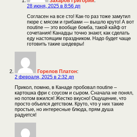
Захаров Григорий
:
28 июня, 2025 в 8:56 дп
Согласен на все сто! Как-то раз тоже замутил
пюре с мясом и грибами — вышло круто! А вот
пoutine — это вообще бомба, такой кайф от
сочетания! Канадцы точно знают, как сделать
еду настоящим праздником. Надо будет чаще
готовить такие шедевры!
Горелов Платон
:
2 февраля, 2025 в 2:32 дп
Прикол, помню, в Канаде пробовал пoutine –
картошка фри с соусом и сыром. Сначала не понял,
но потом вжился! Жестко вкусно! Ощущение, что
просто объелся детством. Круто, что у них такие
простые, но интересные блюда, прям душа
радуется!