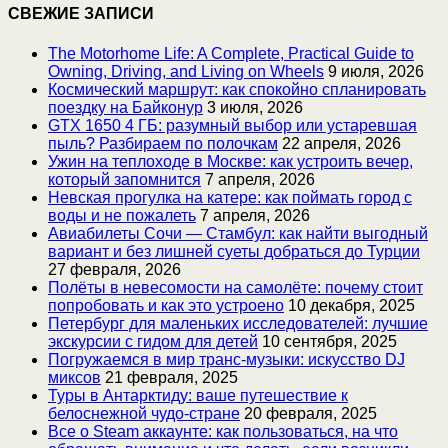
СВЕЖИЕ ЗАПИСИ
The Motorhome Life: A Complete, Practical Guide to
Owning, Driving, and Living on Wheels
9 июля, 2026
Космический маршрут: как спокойно спланировать
поездку на Байконур
3 июля, 2026
GTX 1650 4 ГБ: разумный выбор или устаревшая
пыль? Разбираем по полочкам
22 апреля, 2026
Ужин на теплоходе в Москве: как устроить вечер,
который запомнится
7 апреля, 2026
Невская прогулка на катере: как поймать город с
воды и не пожалеть
7 апреля, 2026
Авиабилеты Сочи — Стамбул: как найти выгодный
вариант и без лишней суеты добраться до Турции
27 февраля, 2026
Полёты в невесомости на самолёте: почему стоит
попробовать и как это устроено
10 декабря, 2025
Петербург для маленьких исследователей: лучшие
экскурсии с гидом для детей
10 сентября, 2025
Погружаемся в мир транс-музыки: искусство DJ
миксов
21 февраля, 2025
Туры в Антарктиду: ваше путешествие к
белоснежной чудо-стране
20 февраля, 2025
Все о Steam аккаунте: как пользоваться, на что