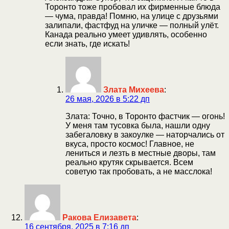
Торонто тоже пробовал их фирменные блюда
— чума, правда! Помню, на улице с друзьями
залипали, фастфуд на уличке — полный улёт.
Канада реально умеет удивлять, особенно
если знать, где искать!
Злата Михеева
:
26 мая, 2026 в 5:22 дп
Злата: Точно, в Торонто фастчик — огонь!
У меня там тусовка была, нашли одну
забегаловку в закоулке — наторчались от
вкуса, просто космос! Главное, не
лениться и лезть в местные дворы, там
реально крутяк скрывается. Всем
советую так пробовать, а не масслока!
Ракова Елизавета
:
16 сентября, 2025 в 7:16 дп