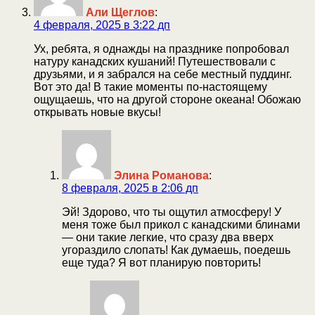
Али Щеглов
:
4 февраля, 2025 в 3:22 дп
Ух, ребята, я однажды на празднике попробовал
натуру канадских кушаний! Путешествовали с
друзьями, и я забрался на себе местный пуддинг.
Вот это да! В такие моменты по-настоящему
ощущаешь, что на другой стороне океана! Обожаю
открывать новые вкусы!
Элина Романова
:
8 февраля, 2025 в 2:06 дп
Эй! Здорово, что ты ощутил атмосферу! У
меня тоже был прикол с канадскими блинами
— они такие легкие, что сразу два вверх
угораздило слопать! Как думаешь, поедешь
еще туда? Я вот планирую повторить!