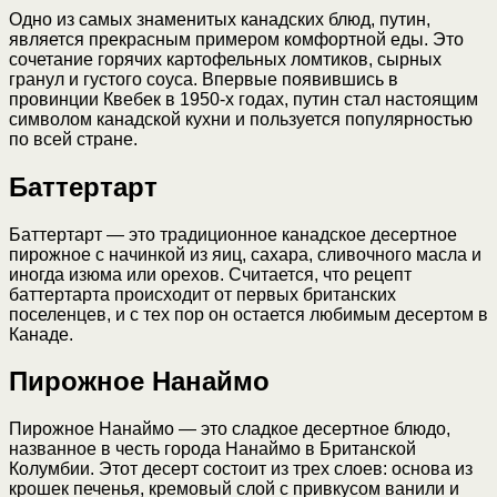
Одно из самых знаменитых канадских блюд, путин,
является прекрасным примером комфортной еды. Это
сочетание горячих картофельных ломтиков, сырных
гранул и густого соуса. Впервые появившись в
провинции Квебек в 1950-х годах, путин стал настоящим
символом канадской кухни и пользуется популярностью
по всей стране.
Баттертарт
Баттертарт — это традиционное канадское десертное
пирожное с начинкой из яиц, сахара, сливочного масла и
иногда изюма или орехов. Считается, что рецепт
баттертарта происходит от первых британских
поселенцев, и с тех пор он остается любимым десертом в
Канаде.
Пирожное Нанаймо
Пирожное Нанаймо — это сладкое десертное блюдо,
названное в честь города Нанаймо в Британской
Колумбии. Этот десерт состоит из трех слоев: основа из
крошек печенья, кремовый слой с привкусом ванили и