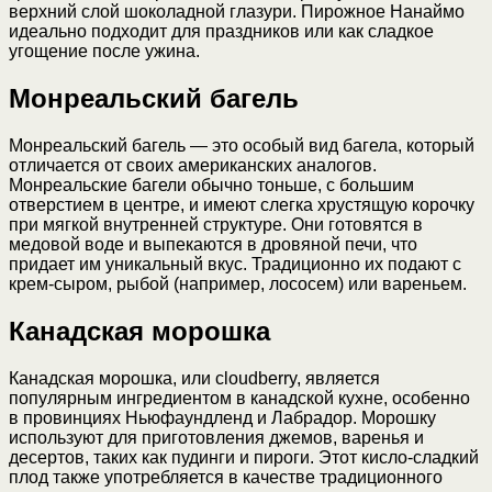
верхний слой шоколадной глазури. Пирожное Нанаймо
идеально подходит для праздников или как сладкое
угощение после ужина.
Монреальский багель
Монреальский багель — это особый вид багела, который
отличается от своих американских аналогов.
Монреальские багели обычно тоньше, с большим
отверстием в центре, и имеют слегка хрустящую корочку
при мягкой внутренней структуре. Они готовятся в
медовой воде и выпекаются в дровяной печи, что
придает им уникальный вкус. Традиционно их подают с
крем-сыром, рыбой (например, лососем) или вареньем.
Канадская морошка
Канадская морошка, или cloudberry, является
популярным ингредиентом в канадской кухне, особенно
в провинциях Ньюфаундленд и Лабрадор. Морошку
используют для приготовления джемов, варенья и
десертов, таких как пудинги и пироги. Этот кисло-сладкий
плод также употребляется в качестве традиционного