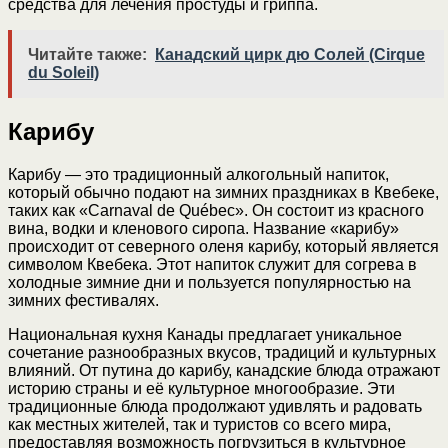
средства для лечения простуды и гриппа.
Читайте также:
Канадский цирк дю Солей (Cirque
du Soleil)
Карибу
Карибу — это традиционный алкогольный напиток,
который обычно подают на зимних праздниках в Квебеке,
таких как «Carnaval de Québec». Он состоит из красного
вина, водки и кленового сиропа. Название «карибу»
происходит от северного оленя карибу, который является
символом Квебека. Этот напиток служит для согрева в
холодные зимние дни и пользуется популярностью на
зимних фестивалях.
Национальная кухня Канады предлагает уникальное
сочетание разнообразных вкусов, традиций и культурных
влияний. От путина до карибу, канадские блюда отражают
историю страны и её культурное многообразие. Эти
традиционные блюда продолжают удивлять и радовать
как местных жителей, так и туристов со всего мира,
предоставляя возможность погрузиться в культурное