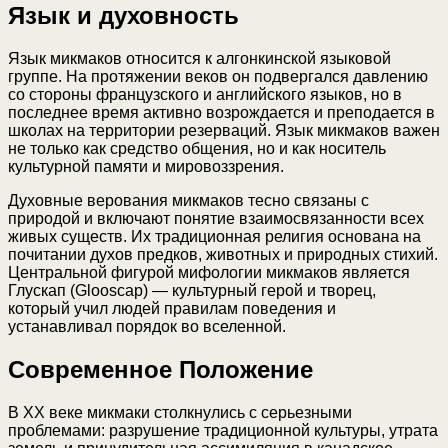
Язык и духовность
Язык микмаков относится к алгонкинской языковой
группе. На протяжении веков он подвергался давлению
со стороны французского и английского языков, но в
последнее время активно возрождается и преподается в
школах на территории резерваций. Язык микмаков важен
не только как средство общения, но и как носитель
культурной памяти и мировоззрения.
Духовные верования микмаков тесно связаны с
природой и включают понятие взаимосвязанности всех
живых существ. Их традиционная религия основана на
почитании духов предков, животных и природных стихий.
Центральной фигурой мифологии микмаков является
Глускап (Glooscap) — культурный герой и творец,
который учил людей правилам поведения и
устанавливал порядок во вселенной.
Современное Положение
В XX веке микмаки столкнулись с серьезными
проблемами: разрушение традиционной культуры, утрата