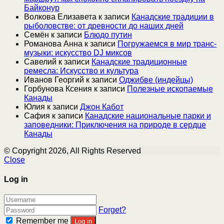
Байконур
Волкова Елизавета
к записи
Канадские традиции в
рыболовстве: от древности до наших дней
Семён
к записи
Блюдо путин
Романова Анна
к записи
Погружаемся в мир транс-
музыки: искусство DJ миксов
Савелий
к записи
Канадские традиционные
ремесла: Искусство и культура
Иванов Георгий
к записи
Оджибве (индейцы)
Горбунова Ксения
к записи
Полезные ископаемые
Канады
Юлия
к записи
Джон Кабот
Сафия
к записи
Канадские национальные парки и
заповедники: Приключения на природе в сердце
Канады
© Copyright 2026, All Rights Reserved
Close
Log in
Forget?
Remember me
Log in