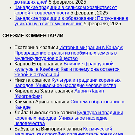
до наших дней
5 февраля, 2025
Канадские традиции в сельском хозяйстве: от
корней к современности
5 февраля, 2025
Канадские традиции в образовании: Погружение в
уникальную систему обучения
5 февраля, 2025
СВЕЖИЕ КОММЕНТАРИИ
Екатерина
к записи
История миграции в Канаду:
Превращение страны из необжитых земель в
мультикультурное общество
Карпов Егор
к записи
Влияние французской
культуры в Квебеке: Как и почему она остается
живой и актуальной
Никита
к записи
Культура и традиции коренных
народов: Уникальное наследие человечества
Кириллова Злата
к записи
Аврил Лавин
(биография)
Климова Арина
к записи
Система образования в
Канаде
Лейла Никольская
к записи
Культура и традиции
коренных народов: Уникальное наследие
человечества
Бабушкина Виктория
к записи
Космический
маршрут: как спокойно спланировать поездку на