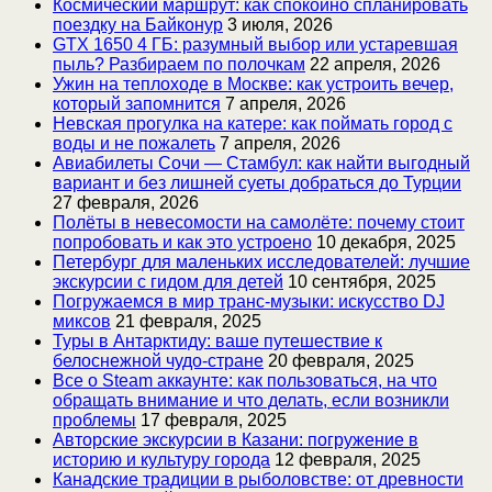
Космический маршрут: как спокойно спланировать
поездку на Байконур
3 июля, 2026
GTX 1650 4 ГБ: разумный выбор или устаревшая
пыль? Разбираем по полочкам
22 апреля, 2026
Ужин на теплоходе в Москве: как устроить вечер,
который запомнится
7 апреля, 2026
Невская прогулка на катере: как поймать город с
воды и не пожалеть
7 апреля, 2026
Авиабилеты Сочи — Стамбул: как найти выгодный
вариант и без лишней суеты добраться до Турции
27 февраля, 2026
Полёты в невесомости на самолёте: почему стоит
попробовать и как это устроено
10 декабря, 2025
Петербург для маленьких исследователей: лучшие
экскурсии с гидом для детей
10 сентября, 2025
Погружаемся в мир транс-музыки: искусство DJ
миксов
21 февраля, 2025
Туры в Антарктиду: ваше путешествие к
белоснежной чудо-стране
20 февраля, 2025
Все о Steam аккаунте: как пользоваться, на что
обращать внимание и что делать, если возникли
проблемы
17 февраля, 2025
Авторские экскурсии в Казани: погружение в
историю и культуру города
12 февраля, 2025
Канадские традиции в рыболовстве: от древности