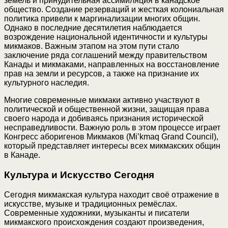
земель и принудительная ассимиляция в канадское
общество. Создание резерваций и жесткая колониальная
политика привели к маргинализации многих общин.
Однако в последние десятилетия наблюдается
возрождение национальной идентичности и культуры
микмаков. Важным этапом на этом пути стало
заключение ряда соглашений между правительством
Канады и микмаками, направленных на восстановление
прав на земли и ресурсов, а также на признание их
культурного наследия.
Многие современные микмаки активно участвуют в
политической и общественной жизни, защищая права
своего народа и добиваясь признания исторической
несправедливости. Важную роль в этом процессе играет
Конгресс аборигенов Микмаков (Mi’kmaq Grand Council),
который представляет интересы всех микмакских общин
в Канаде.
Культура и Искусство Сегодня
Сегодня микмакская культура находит своё отражение в
искусстве, музыке и традиционных ремёслах.
Современные художники, музыканты и писатели
микмакского происхождения создают произведения,