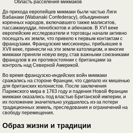
Область расселения микмаков
До прихода европейцев микмаки были частью Лиги
Вабанаки (Wabanaki Confederacy), объединения
коренных народов, включавшего также малиситов,
пассамакуодди, пенобскотов и абенаков. В XVI веке
европейские исследователи и торговцы начали активно
посещать их земли, что привело к первым контактам с
французами. Французские миссионеры, прибывшие в
XVII веке, принесли на эти земли католицизм, и многие
микмаки приняли новую веру, став важными союзниками
французов в их противостоянии с британцами за
контроль над Северной Америкой.
Во время французско-индейских войн микмаки
сражались на стороне Франции, что сделало их мишенью
для британских колонистов. После заключения
Парижского мира в 1763 году и падения Новой Франции
микмаки оказались под властью Британской империи, и
их положение значительно ухудшилось из-за потери
традиционных земель, преследования и ограничений на
свободу перемещения.
Образ жизни и традиции