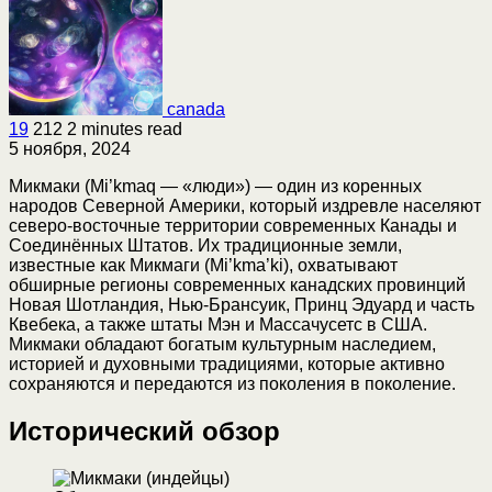
canada
19
212
2 minutes read
5 ноября, 2024
Микмаки (Mi’kmaq — «люди») — один из коренных
народов Северной Америки, который издревле населяют
северо-восточные территории современных Канады и
Соединённых Штатов. Их традиционные земли,
известные как Микмаги (Mi’kma’ki), охватывают
обширные регионы современных канадских провинций
Новая Шотландия, Нью-Брансуик, Принц Эдуард и часть
Квебека, а также штаты Мэн и Массачусетс в США.
Микмаки обладают богатым культурным наследием,
историей и духовными традициями, которые активно
сохраняются и передаются из поколения в поколение.
Исторический обзор