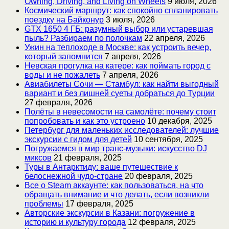
Owning, Driving, and Living on Wheels
9 июля, 2026
Космический маршрут: как спокойно спланировать
поездку на Байконур
3 июля, 2026
GTX 1650 4 ГБ: разумный выбор или устаревшая
пыль? Разбираем по полочкам
22 апреля, 2026
Ужин на теплоходе в Москве: как устроить вечер,
который запомнится
7 апреля, 2026
Невская прогулка на катере: как поймать город с
воды и не пожалеть
7 апреля, 2026
Авиабилеты Сочи — Стамбул: как найти выгодный
вариант и без лишней суеты добраться до Турции
27 февраля, 2026
Полёты в невесомости на самолёте: почему стоит
попробовать и как это устроено
10 декабря, 2025
Петербург для маленьких исследователей: лучшие
экскурсии с гидом для детей
10 сентября, 2025
Погружаемся в мир транс-музыки: искусство DJ
миксов
21 февраля, 2025
Туры в Антарктиду: ваше путешествие к
белоснежной чудо-стране
20 февраля, 2025
Все о Steam аккаунте: как пользоваться, на что
обращать внимание и что делать, если возникли
проблемы
17 февраля, 2025
Авторские экскурсии в Казани: погружение в
историю и культуру города
12 февраля, 2025