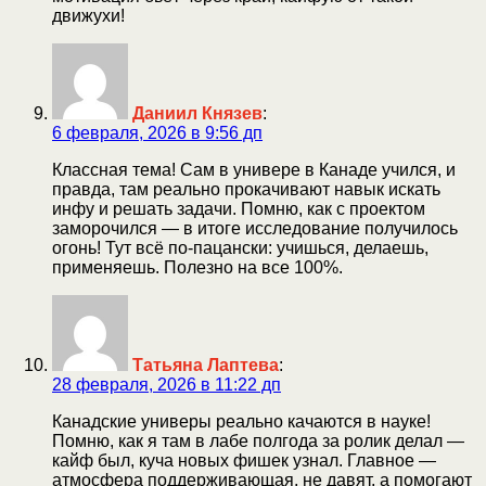
движухи!
Даниил Князев
:
6 февраля, 2026 в 9:56 дп
Классная тема! Сам в универе в Канаде учился, и
правда, там реально прокачивают навык искать
инфу и решать задачи. Помню, как с проектом
заморочился — в итоге исследование получилось
огонь! Тут всё по-пацански: учишься, делаешь,
применяешь. Полезно на все 100%.
Татьяна Лаптева
:
28 февраля, 2026 в 11:22 дп
Канадские универы реально качаются в науке!
Помню, как я там в лабе полгода за ролик делал —
кайф был, куча новых фишек узнал. Главное —
атмосфера поддерживающая, не давят, а помогают