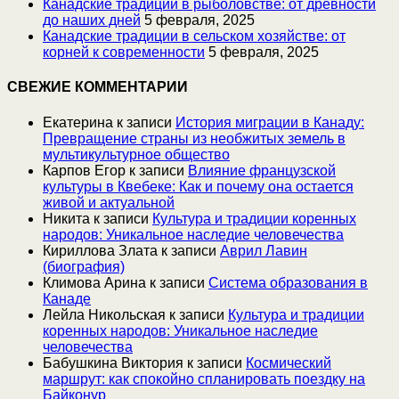
Канадские традиции в рыболовстве: от древности
до наших дней
5 февраля, 2025
Канадские традиции в сельском хозяйстве: от
корней к современности
5 февраля, 2025
СВЕЖИЕ КОММЕНТАРИИ
Екатерина
к записи
История миграции в Канаду:
Превращение страны из необжитых земель в
мультикультурное общество
Карпов Егор
к записи
Влияние французской
культуры в Квебеке: Как и почему она остается
живой и актуальной
Никита
к записи
Культура и традиции коренных
народов: Уникальное наследие человечества
Кириллова Злата
к записи
Аврил Лавин
(биография)
Климова Арина
к записи
Система образования в
Канаде
Лейла Никольская
к записи
Культура и традиции
коренных народов: Уникальное наследие
человечества
Бабушкина Виктория
к записи
Космический
маршрут: как спокойно спланировать поездку на
Байконур