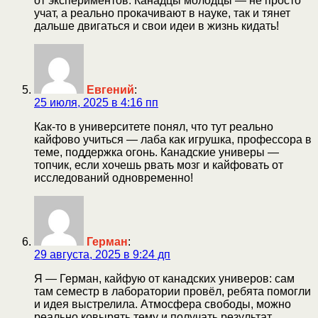
от экспериментов. Канадцы молодцы — не просто
учат, а реально прокачивают в науке, так и тянет
дальше двигаться и свои идеи в жизнь кидать!
Евгений
:
25 июля, 2025 в 4:16 пп
Как-то в университете понял, что тут реально
кайфово учиться — лаба как игрушка, профессора в
теме, поддержка огонь. Канадские универы —
топчик, если хочешь рвать мозг и кайфовать от
исследований одновременно!
Герман
:
29 августа, 2025 в 9:24 дп
Я — Герман, кайфую от канадских универов: сам
там семестр в лаборатории провёл, ребята помогли
и идея выстрелила. Атмосфера свободы, можно
реально ковырять тему и получать результат.