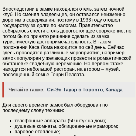
Впоследствии в замке находился отель, затем ночной
клуб. Но сменяя владельцев, он оставался неизменно
дорогим в содержании, поэтому в 1933 году отошел
государству за долги по налогам. Правительство
собиралось снести столь дорогостоящее сооружение, но
потом было принято решение сделать из замка
туристическую достопримечательность. В таком
положении Каса Лома находится по сей день. Сейчас
здесь проводятся различные мероприятия, например
замок популярен у желающих провести в романтической
обстановке свадебную церемонию. На первом этаже
находится небольшой ресторан, на втором – музей,
посвященный семье Генри Пеллата.
Читайте также:
Си-Эн Тауэр в Торонто, Канада
Для своего времени замок был оборудован по
последнему слову техники:
телефонные аппараты (50 штук на дом);
душевые комнаты, облицованные мрамором;
паровое отопление;