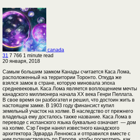
canada
31
7 766
1 minute read
20 января, 2018
Самым большим замком Канады считается Каса Лома,
расположенный на территории Торонто. Откуда же
взялся замок в стране, которую миновала эпоха
средневековья. Каса Лома является воплощением мечты
канадского миллионера начала ХХ века Генри Пеллата.
В свое время он разбогател и решил, что достоин жить в
настоящем замке. В 1903 году финансист купил
земельный участок на холме. В наследство от прежнего
владельца ему досталось также название. Каса Лома в
переводе с испанского языка буквально означает — дом
на холме. Сэр Генри нанял известного канадского
архитектора Эдварда Леннокса и отправился вместе с
ним путешествовать по Европе, чтобы посмотреть, как