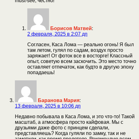
must-see, честно!
Борисов Матвей
:
2 февраля, 2025 в 2:07 дп
Согласен, Каса Лома — реально огонь! Я был
там летом, гулял по садам, воздух просто
заряжает! От фоток все в восторге! Классный
опыт, советую всем заскочить. Это место точно
оставляет отпечаток, как будто в другую эпоху
попадаешь!
Баранова Мария
:
13 февраля, 2025 в 10:06 дп
Недавно побывала в Каса Лома, и это что-то! Такой
масштаб, а атмосфера просто кайфовая. Мы с
друзьями даже фото с принцем сделали,
представляешь? Когда гуляли по замку, так и не
заметили, как время пролетело. Рекомендую всем