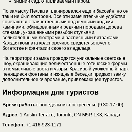
зимний сад, отапливаемый паром.
По замыслу Пеллата планировался еще и бассейн, но он
так и не был достроен. Все эти замечательные удобства
сочетаются с таинственными подземными ходами,
каминами, облицованными редкими породами дерева
стенами, украшенными резьбой стульями,
великолепными люстрами и расписными витражами.
Каждая комната красноречиво свидетельствует о
богатстве и фантазии своего владельца.
На территории замка проводятся уникальные световые
шоу, окрашивающие величественные готические формы
в немыслимые цвета и узоры. Красивый ухоженный парк,
пенящиеся фонтаны и изящные беседки придают замку
дополнительное очарование, привлекающее туристов.
Информация для туристов
Время работы:
понедельник-воскресенье (9:30-17:00)
Адрес:
1 Austin Terrace, Toronto, ON M5R 1X8, Канада
Телефон:
+1
416-923-1171