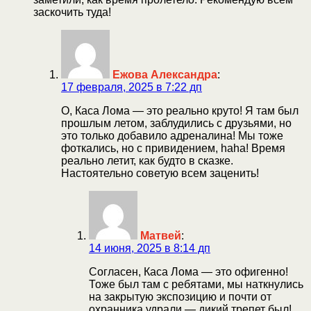
заскочить туда!
Ежова Александра
:
17 февраля, 2025 в 7:22 дп
О, Каса Лома — это реально круто! Я там был
прошлым летом, заблудились с друзьями, но
это только добавило адреналина! Мы тоже
фоткались, но с привидением, haha! Время
реально летит, как будто в сказке.
Настоятельно советую всем заценить!
Матвей
:
14 июня, 2025 в 8:14 дп
Согласен, Каса Лома — это офигенно!
Тоже был там с ребятами, мы наткнулись
на закрытую экспозицию и почти от
охранника удрали — дикий трепет был!