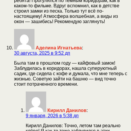
ребята! Прогулялся по темным коридорам, как в
каком-то фильме. Вдруг вспомнил, как в детстве
строил замки из песка. Только тут всё по-
настоящему! Атмосфера волшебная, а виды из
окон — зашибиcь! Рекомендую заглянуть!
Аделина Игнатьева
:
30 августа, 2025 в 9:52 дп
Была там в прошлом году — кайфовый замок!
Заблудилась в коридорах, нашла суперуютный
садик, где сидела с кофе и думала, что мне теперь с
жизнью. Советую зайти на башню — вид точно
стоит потраченного времени.
Кирилл Данилов
:
9 января, 2026 в 5:38 дп
Кирилл Данилов: Точно, летом там реально
клёво! Я как-то тоже заблудился в этих