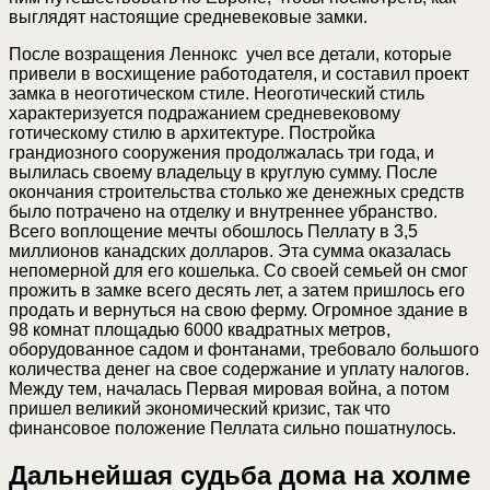
выглядят настоящие средневековые замки.
После возращения Леннокс учел все детали, которые
привели в восхищение работодателя, и составил проект
замка в неоготическом стиле. Неоготический стиль
характеризуется подражанием средневековому
готическому стилю в архитектуре. Постройка
грандиозного сооружения продолжалась три года, и
вылилась своему владельцу в круглую сумму. После
окончания строительства столько же денежных средств
было потрачено на отделку и внутреннее убранство.
Всего воплощение мечты обошлось Пеллату в 3,5
миллионов канадских долларов. Эта сумма оказалась
непомерной для его кошелька. Со своей семьей он смог
прожить в замке всего десять лет, а затем пришлось его
продать и вернуться на свою ферму. Огромное здание в
98 комнат площадью 6000 квадратных метров,
оборудованное садом и фонтанами, требовало большого
количества денег на свое содержание и уплату налогов.
Между тем, началась Первая мировая война, а потом
пришел великий экономический кризис, так что
финансовое положение Пеллата сильно пошатнулось.
Дальнейшая судьба дома на холме