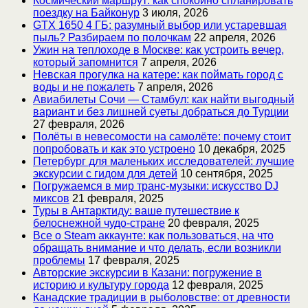
Космический маршрут: как спокойно спланировать
поездку на Байконур
3 июля, 2026
GTX 1650 4 ГБ: разумный выбор или устаревшая
пыль? Разбираем по полочкам
22 апреля, 2026
Ужин на теплоходе в Москве: как устроить вечер,
который запомнится
7 апреля, 2026
Невская прогулка на катере: как поймать город с
воды и не пожалеть
7 апреля, 2026
Авиабилеты Сочи — Стамбул: как найти выгодный
вариант и без лишней суеты добраться до Турции
27 февраля, 2026
Полёты в невесомости на самолёте: почему стоит
попробовать и как это устроено
10 декабря, 2025
Петербург для маленьких исследователей: лучшие
экскурсии с гидом для детей
10 сентября, 2025
Погружаемся в мир транс-музыки: искусство DJ
миксов
21 февраля, 2025
Туры в Антарктиду: ваше путешествие к
белоснежной чудо-стране
20 февраля, 2025
Все о Steam аккаунте: как пользоваться, на что
обращать внимание и что делать, если возникли
проблемы
17 февраля, 2025
Авторские экскурсии в Казани: погружение в
историю и культуру города
12 февраля, 2025
Канадские традиции в рыболовстве: от древности