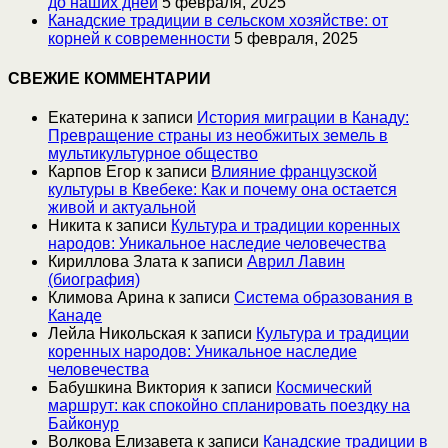
до наших дней
5 февраля, 2025
Канадские традиции в сельском хозяйстве: от
корней к современности
5 февраля, 2025
СВЕЖИЕ КОММЕНТАРИИ
Екатерина
к записи
История миграции в Канаду:
Превращение страны из необжитых земель в
мультикультурное общество
Карпов Егор
к записи
Влияние французской
культуры в Квебеке: Как и почему она остается
живой и актуальной
Никита
к записи
Культура и традиции коренных
народов: Уникальное наследие человечества
Кириллова Злата
к записи
Аврил Лавин
(биография)
Климова Арина
к записи
Система образования в
Канаде
Лейла Никольская
к записи
Культура и традиции
коренных народов: Уникальное наследие
человечества
Бабушкина Виктория
к записи
Космический
маршрут: как спокойно спланировать поездку на
Байконур
Волкова Елизавета
к записи
Канадские традиции в