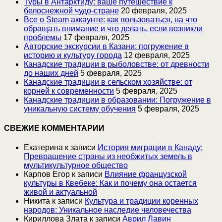
Туры в Антарктиду: ваше путешествие к
белоснежной чудо-стране
20 февраля, 2025
Все о Steam аккаунте: как пользоваться, на что
обращать внимание и что делать, если возникли
проблемы
17 февраля, 2025
Авторские экскурсии в Казани: погружение в
историю и культуру города
12 февраля, 2025
Канадские традиции в рыболовстве: от древности
до наших дней
5 февраля, 2025
Канадские традиции в сельском хозяйстве: от
корней к современности
5 февраля, 2025
Канадские традиции в образовании: Погружение в
уникальную систему обучения
5 февраля, 2025
СВЕЖИЕ КОММЕНТАРИИ
Екатерина
к записи
История миграции в Канаду:
Превращение страны из необжитых земель в
мультикультурное общество
Карпов Егор
к записи
Влияние французской
культуры в Квебеке: Как и почему она остается
живой и актуальной
Никита
к записи
Культура и традиции коренных
народов: Уникальное наследие человечества
Кириллова Злата
к записи
Аврил Лавин