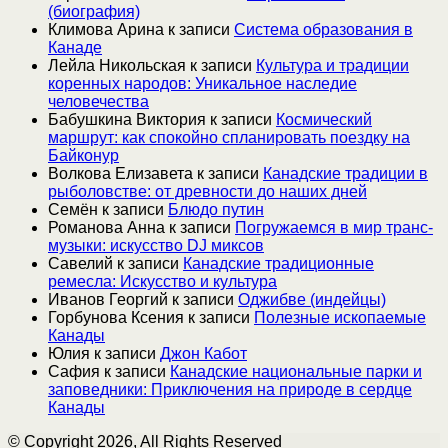
(биография)
Климова Арина
к записи
Система образования в
Канаде
Лейла Никольская
к записи
Культура и традиции
коренных народов: Уникальное наследие
человечества
Бабушкина Виктория
к записи
Космический
маршрут: как спокойно спланировать поездку на
Байконур
Волкова Елизавета
к записи
Канадские традиции в
рыболовстве: от древности до наших дней
Семён
к записи
Блюдо путин
Романова Анна
к записи
Погружаемся в мир транс-
музыки: искусство DJ миксов
Савелий
к записи
Канадские традиционные
ремесла: Искусство и культура
Иванов Георгий
к записи
Оджибве (индейцы)
Горбунова Ксения
к записи
Полезные ископаемые
Канады
Юлия
к записи
Джон Кабот
Сафия
к записи
Канадские национальные парки и
заповедники: Приключения на природе в сердце
Канады
© Copyright 2026, All Rights Reserved