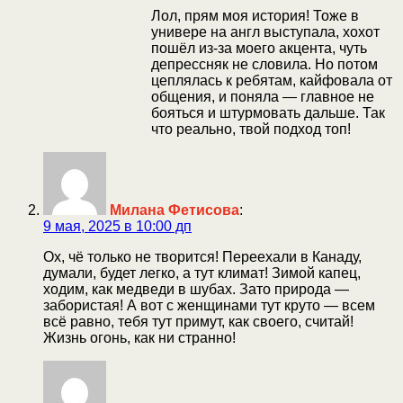
Лол, прям моя история! Тоже в
универе на англ выступала, хохот
пошёл из-за моего акцента, чуть
депрессняк не словила. Но потом
цеплялась к ребятам, кайфовала от
общения, и поняла — главное не
бояться и штурмовать дальше. Так
что реально, твой подход топ!
Милана Фетисова
:
9 мая, 2025 в 10:00 дп
Ох, чё только не творится! Переехали в Канаду,
думали, будет легко, а тут климат! Зимой капец,
ходим, как медведи в шубах. Зато природа —
забористая! А вот с женщинами тут круто — всем
всё равно, тебя тут примут, как своего, считай!
Жизнь огонь, как ни странно!