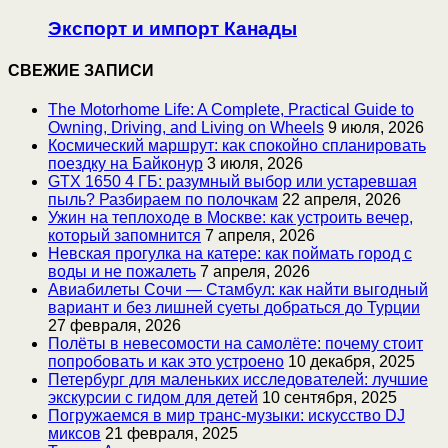
Экспорт и импорт Канады
СВЕЖИЕ ЗАПИСИ
The Motorhome Life: A Complete, Practical Guide to
Owning, Driving, and Living on Wheels
9 июля, 2026
Космический маршрут: как спокойно спланировать
поездку на Байконур
3 июля, 2026
GTX 1650 4 ГБ: разумный выбор или устаревшая
пыль? Разбираем по полочкам
22 апреля, 2026
Ужин на теплоходе в Москве: как устроить вечер,
который запомнится
7 апреля, 2026
Невская прогулка на катере: как поймать город с
воды и не пожалеть
7 апреля, 2026
Авиабилеты Сочи — Стамбул: как найти выгодный
вариант и без лишней суеты добраться до Турции
27 февраля, 2026
Полёты в невесомости на самолёте: почему стоит
попробовать и как это устроено
10 декабря, 2025
Петербург для маленьких исследователей: лучшие
экскурсии с гидом для детей
10 сентября, 2025
Погружаемся в мир транс-музыки: искусство DJ
миксов
21 февраля, 2025