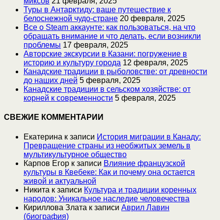
миксов
21 февраля, 2025
Туры в Антарктиду: ваше путешествие к
белоснежной чудо-стране
20 февраля, 2025
Все о Steam аккаунте: как пользоваться, на что
обращать внимание и что делать, если возникли
проблемы
17 февраля, 2025
Авторские экскурсии в Казани: погружение в
историю и культуру города
12 февраля, 2025
Канадские традиции в рыболовстве: от древности
до наших дней
5 февраля, 2025
Канадские традиции в сельском хозяйстве: от
корней к современности
5 февраля, 2025
СВЕЖИЕ КОММЕНТАРИИ
Екатерина
к записи
История миграции в Канаду:
Превращение страны из необжитых земель в
мультикультурное общество
Карпов Егор
к записи
Влияние французской
культуры в Квебеке: Как и почему она остается
живой и актуальной
Никита
к записи
Культура и традиции коренных
народов: Уникальное наследие человечества
Кириллова Злата
к записи
Аврил Лавин
(биография)