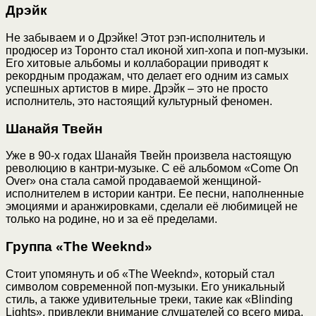
Дрэйк
Не забываем и о Дрэйке! Этот рэп-исполнитель и
продюсер из Торонто стал иконой хип-хопа и поп-музыки.
Его хитовые альбомы и коллаборации приводят к
рекордным продажам, что делает его одним из самых
успешных артистов в мире. Дрэйк – это не просто
исполнитель, это настоящий культурный феномен.
Шанайя Твейн
Уже в 90-х годах Шанайя Твейн произвела настоящую
революцию в кантри-музыке. С её альбомом «Come On
Over» она стала самой продаваемой женщиной-
исполнителем в истории кантри. Ее песни, наполненные
эмоциями и аранжировками, сделали её любимицей не
только на родине, но и за её пределами.
Группа «The Weeknd»
Стоит упомянуть и об «The Weeknd», который стал
символом современной поп-музыки. Его уникальный
стиль, а также удивительные треки, такие как «Blinding
Lights», привлекли внимание слушателей со всего мира.