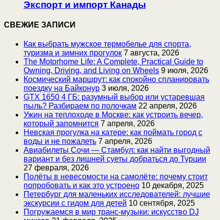
Экспорт и импорт Канады
СВЕЖИЕ ЗАПИСИ
Как выбрать мужское термобелье для спорта,
туризма и зимних прогулок
7 августа, 2026
The Motorhome Life: A Complete, Practical Guide to
Owning, Driving, and Living on Wheels
9 июля, 2026
Космический маршрут: как спокойно спланировать
поездку на Байконур
3 июля, 2026
GTX 1650 4 ГБ: разумный выбор или устаревшая
пыль? Разбираем по полочкам
22 апреля, 2026
Ужин на теплоходе в Москве: как устроить вечер,
который запомнится
7 апреля, 2026
Невская прогулка на катере: как поймать город с
воды и не пожалеть
7 апреля, 2026
Авиабилеты Сочи — Стамбул: как найти выгодный
вариант и без лишней суеты добраться до Турции
27 февраля, 2026
Полёты в невесомости на самолёте: почему стоит
попробовать и как это устроено
10 декабря, 2025
Петербург для маленьких исследователей: лучшие
экскурсии с гидом для детей
10 сентября, 2025
Погружаемся в мир транс-музыки: искусство DJ