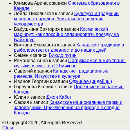
Климова Арина
к записи
Система образования в
Канаде
Лейла Никольская
к записи
Культура и традиции
коренных народов: Уникальное наследие
человечества
Бабушкина Виктория
к записи
Космический
маршрут: как спокойно спланировать поездку на
Байконур
Волкова Елизавета
к записи
Канадские традиции в
рыболовстве: от древности до наших дней
Семён
к записи
Блюдо путин
Романова Анна
к записи
Погружаемся в мир транс-
музыки: искусство DJ миксов
Савелий
к записи
Канадские традиционные
ремесла: Искусство и культура
Иванов Георгий
к записи
Оджибве (индейцы)
Горбунова Ксения
к записи
Полезные ископаемые
Канады
Юлия
к записи
Джон Кабот
Сафия
к записи
Канадские национальные парки и
заповедники: Приключения на природе в сердце
Канады
© Copyright 2026, All Rights Reserved
Close