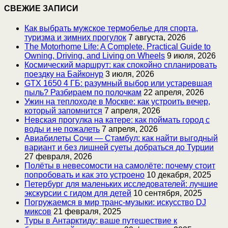
СВЕЖИЕ ЗАПИСИ
Как выбрать мужское термобелье для спорта,
туризма и зимних прогулок
7 августа, 2026
The Motorhome Life: A Complete, Practical Guide to
Owning, Driving, and Living on Wheels
9 июля, 2026
Космический маршрут: как спокойно спланировать
поездку на Байконур
3 июля, 2026
GTX 1650 4 ГБ: разумный выбор или устаревшая
пыль? Разбираем по полочкам
22 апреля, 2026
Ужин на теплоходе в Москве: как устроить вечер,
который запомнится
7 апреля, 2026
Невская прогулка на катере: как поймать город с
воды и не пожалеть
7 апреля, 2026
Авиабилеты Сочи — Стамбул: как найти выгодный
вариант и без лишней суеты добраться до Турции
27 февраля, 2026
Полёты в невесомости на самолёте: почему стоит
попробовать и как это устроено
10 декабря, 2025
Петербург для маленьких исследователей: лучшие
экскурсии с гидом для детей
10 сентября, 2025
Погружаемся в мир транс-музыки: искусство DJ
миксов
21 февраля, 2025
Туры в Антарктиду: ваше путешествие к