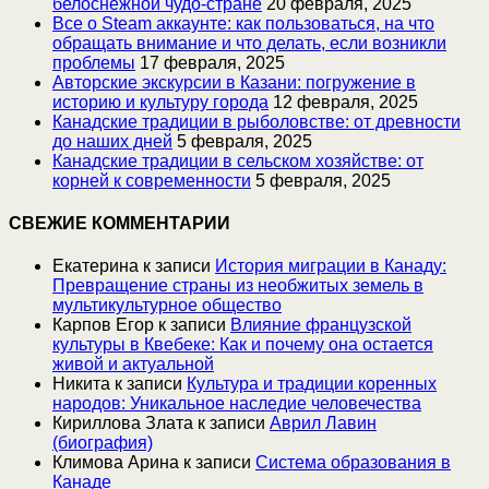
белоснежной чудо-стране
20 февраля, 2025
Все о Steam аккаунте: как пользоваться, на что
обращать внимание и что делать, если возникли
проблемы
17 февраля, 2025
Авторские экскурсии в Казани: погружение в
историю и культуру города
12 февраля, 2025
Канадские традиции в рыболовстве: от древности
до наших дней
5 февраля, 2025
Канадские традиции в сельском хозяйстве: от
корней к современности
5 февраля, 2025
СВЕЖИЕ КОММЕНТАРИИ
Екатерина
к записи
История миграции в Канаду:
Превращение страны из необжитых земель в
мультикультурное общество
Карпов Егор
к записи
Влияние французской
культуры в Квебеке: Как и почему она остается
живой и актуальной
Никита
к записи
Культура и традиции коренных
народов: Уникальное наследие человечества
Кириллова Злата
к записи
Аврил Лавин
(биография)
Климова Арина
к записи
Система образования в
Канаде