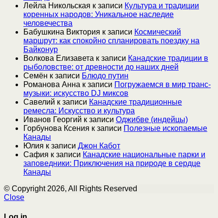
Лейла Никольская
к записи
Культура и традиции
коренных народов: Уникальное наследие
человечества
Бабушкина Виктория
к записи
Космический
маршрут: как спокойно спланировать поездку на
Байконур
Волкова Елизавета
к записи
Канадские традиции в
рыболовстве: от древности до наших дней
Семён
к записи
Блюдо путин
Романова Анна
к записи
Погружаемся в мир транс-
музыки: искусство DJ миксов
Савелий
к записи
Канадские традиционные
ремесла: Искусство и культура
Иванов Георгий
к записи
Оджибве (индейцы)
Горбунова Ксения
к записи
Полезные ископаемые
Канады
Юлия
к записи
Джон Кабот
Сафия
к записи
Канадские национальные парки и
заповедники: Приключения на природе в сердце
Канады
© Copyright 2026, All Rights Reserved
Close
Log in