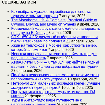
СВЕЖИЕ ЗАПИСИ
Как выбрать мужское термобелье для спорта,
туризма и зимних прогулок
7 августа, 2026
The Motorhome Life: A Complete, Practical Guide to
Owning, Driving, and Living on Wheels
9 июля, 2026
Космический маршрут: как спокойно спланировать
поездку на Байконур
3 июля, 2026
GTX 1650 4 ГБ: разумный выбор или устаревшая
пыль? Разбираем по полочкам
22 апреля, 2026
Ужин на теплоходе в Москве: как устроить вечер,
который запомнится
7 апреля, 2026
Невская прогулка на катере: как поймать город с
воды и не пожалеть
7 апреля, 2026
Авиабилеты Сочи — Стамбул: как найти выгодный
вариант и без лишней суеты добраться до Турции
27 февраля, 2026
Полёты в невесомости на самолёте: почему стоит
попробовать и как это устроено
10 декабря, 2025
Петербург для маленьких исследователей: лучшие
экскурсии с гидом для детей
10 сентября, 2025
Погружаемся в мир транс-музыки: искусство DJ
миксов
21 февраля, 2025
Туры в Антарктиду: ваше путешествие к
белоснежной чудо-стране
20 февраля, 2025