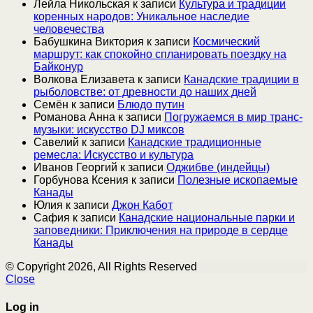
Лейла Никольская
к записи
Культура и традиции
коренных народов: Уникальное наследие
человечества
Бабушкина Виктория
к записи
Космический
маршрут: как спокойно спланировать поездку на
Байконур
Волкова Елизавета
к записи
Канадские традиции в
рыболовстве: от древности до наших дней
Семён
к записи
Блюдо путин
Романова Анна
к записи
Погружаемся в мир транс-
музыки: искусство DJ миксов
Савелий
к записи
Канадские традиционные
ремесла: Искусство и культура
Иванов Георгий
к записи
Оджибве (индейцы)
Горбунова Ксения
к записи
Полезные ископаемые
Канады
Юлия
к записи
Джон Кабот
Сафия
к записи
Канадские национальные парки и
заповедники: Приключения на природе в сердце
Канады
© Copyright 2026, All Rights Reserved
Close
Log in