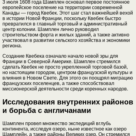
3 июля 1608 года Шамплен основал первое постоянное
европейское поселение на территории современной
Канады — город Квебек. Этот шаг стал важнейшей вехой
в истории Новой Франции, поскольку Квебек быстро
превратился в главный торговый и административный
центр колонии. Шамплен лично руководил
строительством форта и жилых зданий, а также активно
участвовал в развитии сельского хозяйства и экономики
региона.
Создание Квебека означало начало новой эры для
Франции в Северной Америке. Шамплен стремился
сделать Квебек не просто укрепленной торговой базой,
но настоящим городом, центром французской культуры и
влияния в Новом Свете. Для этого он поощрял миграцию
французских поселенцев, а также способствовал
миссионерской деятельности среди коренных народов.
Исследования внутренних районов
и борьба с англичанами
Шамплен провел множество экспедиций вглубь
континента, исследуя озеро, ныне известное как озеро
Шамплейн, а также районы Великих озер. Он стремился