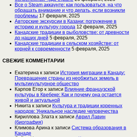
Все о Steam аккаунте: как пользоваться, на что
обращать внимание и что делать, если возникли
проблемы
17 февраля, 2025
Авторские экскурсии в Казани: погружение в
историю и культуру города
12 февраля, 2025
Канадские традиции в рыболовстве: от древности
до наших дней
5 февраля, 2025
Канадские традиции в сельском хозяйстве: от
корней к современности
5 февраля, 2025
СВЕЖИЕ КОММЕНТАРИИ
Екатерина
к записи
История миграции в Канаду:
Превращение страны из необжитых земель в
мультикультурное общество
Карпов Егор
к записи
Влияние французской
культуры в Квебеке: Как и почему она остается
живой и актуальной
Никита
к записи
Культура и традиции коренных
народов: Уникальное наследие человечества
Кириллова Злата
к записи
Аврил Лавин
(биография)
Климова Арина
к записи
Система образования в
Канаде