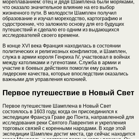
мореплаванием: отец и дядя Шамплена были моряками,
что оказало значительное влияние на его выбор
жизненного пути. В молодости Шамплен получил
образование и изучал мореходство, картографию и
судостроение, что заложило основу для его будущих
путешествий и сделало его одним из выдающихся
исследователей своего времени.
В конце XVI века Франция находилась в состоянии
политических и религиозных конфликтов, и Шамплен,
служа в армии короля Генриха IV, участвовал в войнах
между католиками и гугенотами. Служба в армии и
участие в боевых действиях помогли ему развить
лидерские качества, которые впоследствии оказались
важными для управления колонией.
Первое путешествие в Новый Свет
Первое путешествие Шамплена в Новый Свет
состоялось в 1603 году, когда он присоединился к
экспедиции Франсуа Граве дю Понта, направленной для
исследования реки Святого Лаврентия и укрепления
торговых связей с коренными народами. В ходе этой
экспедиции Шамплен достиг места, где сейчас находится