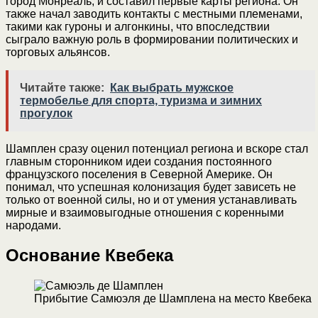
город Монреаль, и составил первые карты региона. Он
также начал заводить контакты с местными племенами,
такими как гуроны и алгонкины, что впоследствии
сыграло важную роль в формировании политических и
торговых альянсов.
Читайте также:
Как выбрать мужское
термобелье для спорта, туризма и зимних
прогулок
Шамплен сразу оценил потенциал региона и вскоре стал
главным сторонником идеи создания постоянного
французского поселения в Северной Америке. Он
понимал, что успешная колонизация будет зависеть не
только от военной силы, но и от умения устанавливать
мирные и взаимовыгодные отношения с коренными
народами.
Основание Квебека
Прибытие Самюэля де Шамплена на место Квебека