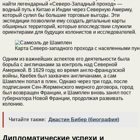
найти легендарный «Северо-Западный проход» —
водный путь к Китаю и Индии через Северную Америку,
который сулил бы большие торговые выгоды. Эти
экспедиции позволили ему создать детальные карты
обширных территорий, которые впоследствии служили
ориентирами для будущих колонистов и исследователей.
Карта Северо-западного прохода с населенными пунк
Одним из важнейших аспектов его деятельности была
борьба с англичанами за контроль над Северной
Америкой. В 1629 году, во время англо-французской
войны, Квебек был захвачен англичанами, а сам
Шамплен попал в плен. Однако через три года, после
подписания Сен-Жерменского мирного договора, город
был возвращен Франции, и Шамплен вновь занял пост
губернатора Новой Франции, продолжая развивать
колонию.
Читайте также:
Джастин Бибер (биография)
Дипломатические успехи и