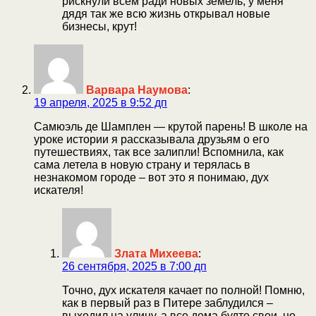
рискнули всем ради новых земель, у меня
дядя так же всю жизнь открывал новые
бизнесы, крут!
Варвара Наумова
:
19 апреля, 2025 в 9:52 дп
Самюэль де Шамплен — крутой парень! В школе на
уроке истории я рассказывала друзьям о его
путешествиях, так все залипли! Вспомнила, как
сама летела в новую страну и терялась в
незнакомом городе – вот это я понимаю, дух
искателя!
Злата Михеева
:
26 сентября, 2025 в 7:00 дп
Точно, дух искателя качает по полной! Помню,
как в первый раз в Питере заблудился –
выходил на улицу, а все дома будто свои, но