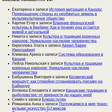
Екатерина
к записи
История миграции в Канаду:
Превращение страны из необжитых земель в
мультикультурное общество
Карпов Егор
к записи
Влияние французской
культуры в Квебеке: Как и почему она остается
живой и актуальной
Никита
к записи
Культура и традиции коренных
народов: Уникальное наследие человечества
Кириллова Злата
к записи
Аврил Лавин
(биография)
Климова Арина
к записи
Система образования в
Канаде
Лейла Никольская
к записи
Культура и традиции
коренных народов: Уникальное наследие
человечества
Бабушкина Виктория
к записи
Космический
маршрут: как спокойно спланировать поездку на
Байконур
Волкова Елизавета
к записи
Канадские традиции в
рыболовстве: от древности до наших дней
Семён
к записи
Блюдо путин
Романова Анна
к записи
Погружаемся в мир транс-
музыки: искусство DJ миксов