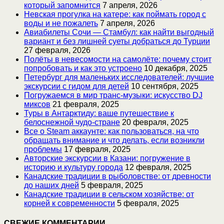
который запомнится
7 апреля, 2026
Невская прогулка на катере: как поймать город с
воды и не пожалеть
7 апреля, 2026
Авиабилеты Сочи — Стамбул: как найти выгодный
вариант и без лишней суеты добраться до Турции
27 февраля, 2026
Полёты в невесомости на самолёте: почему стоит
попробовать и как это устроено
10 декабря, 2025
Петербург для маленьких исследователей: лучшие
экскурсии с гидом для детей
10 сентября, 2025
Погружаемся в мир транс-музыки: искусство DJ
миксов
21 февраля, 2025
Туры в Антарктиду: ваше путешествие к
белоснежной чудо-стране
20 февраля, 2025
Все о Steam аккаунте: как пользоваться, на что
обращать внимание и что делать, если возникли
проблемы
17 февраля, 2025
Авторские экскурсии в Казани: погружение в
историю и культуру города
12 февраля, 2025
Канадские традиции в рыболовстве: от древности
до наших дней
5 февраля, 2025
Канадские традиции в сельском хозяйстве: от
корней к современности
5 февраля, 2025
СВЕЖИЕ КОММЕНТАРИИ