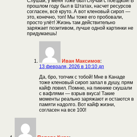
Слушай, у меня тоже был случай с поездкой! В
прошлом году был в Штатах, насчет ресурсов
согласен, всё круто. А вот кленовый сироп —
это, конечно, топ! Мы тоже его пробовали,
просто улёт! Жизнь там действительно
заряжает позитивом, лучше одной картинки не
придумаешь!
Иван Максимов
:
13 февраля, 2026 в 10:10 дп
Да, бро, топчик с тобой! Мне в Канаде
тоже кленовый сироп запал в душу, прям
кайф ловил. Помню, на пикнике скушали
с вафлями — взрыв вкуса! Такие
моменты реально заряжают и остаются в
памяти надолго. Вот кайф жизни,
согласен на все 100!