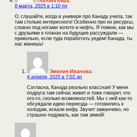
Попова Кира
:
8 марта, 2025 в 1:10 пп
О, слушайте, когда в универе про Канаду учила, так
там столько интересного! Особенно про их ресурсы,
словно под ногами золото и нефть. Я помню, как мы
с друзьями о планах на будущее рассуждали —
прикольно, если туда поработать уедем! Канада, ты
нас манишь!
Эмилия Иванова
:
4 апреля, 2025 в 7:02 дп
Согласна, Канада реально классная! У меня
подруга там сейчас живет и тоже говорит, что
ого-го, сколько возможностей. Мы с ней как-то
обсуждали идею переезда — готовились к
холодам, искали инфу. Звучит заманчиво, но
страшно подумать, как там зимой!