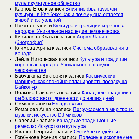
мультикультурное общество
Карпов Егор
к записи
Влияние французской
культуры в Квебеке: Как и почему она остается
живой и актуальной
Никита
к записи
Культура и традиции коренных
народов: Уникальное наследие человечества
Кириллова Злата
к записи
Аврил Лавин
(биография)
Климова Арина
к записи
Система образования в
Канаде
Лейла Никольская
к записи
Культура и традиции
коренных народов: Уникальное наследие
человечества
Бабушкина Виктория
к записи
Космический
маршрут: как спокойно спланировать поездку на
Байконур
Волкова Елизавета
к записи
Канадские традиции в
рыболовстве: от древности до наших дней
Семён
к записи
Блюдо путин
Романова Анна
к записи
Погружаемся в мир транс-
музыки: искусство DJ миксов
Савелий
к записи
Канадские традиционные
ремесла: Искусство и культура
Иванов Георгий
к записи
Оджибве (индейцы)
Горбунова Ксения
к записи
Полезные ископаемые