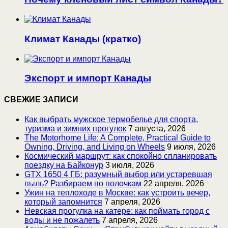
Климат Канады (кратко)
Экспорт и импорт Канады
СВЕЖИЕ ЗАПИСИ
Как выбрать мужское термобелье для спорта,
туризма и зимних прогулок
7 августа, 2026
The Motorhome Life: A Complete, Practical Guide to
Owning, Driving, and Living on Wheels
9 июля, 2026
Космический маршрут: как спокойно спланировать
поездку на Байконур
3 июля, 2026
GTX 1650 4 ГБ: разумный выбор или устаревшая
пыль? Разбираем по полочкам
22 апреля, 2026
Ужин на теплоходе в Москве: как устроить вечер,
который запомнится
7 апреля, 2026
Невская прогулка на катере: как поймать город с
воды и не пожалеть
7 апреля, 2026