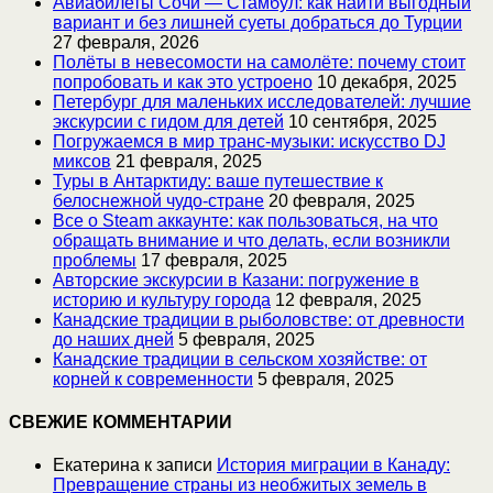
Авиабилеты Сочи — Стамбул: как найти выгодный
вариант и без лишней суеты добраться до Турции
27 февраля, 2026
Полёты в невесомости на самолёте: почему стоит
попробовать и как это устроено
10 декабря, 2025
Петербург для маленьких исследователей: лучшие
экскурсии с гидом для детей
10 сентября, 2025
Погружаемся в мир транс-музыки: искусство DJ
миксов
21 февраля, 2025
Туры в Антарктиду: ваше путешествие к
белоснежной чудо-стране
20 февраля, 2025
Все о Steam аккаунте: как пользоваться, на что
обращать внимание и что делать, если возникли
проблемы
17 февраля, 2025
Авторские экскурсии в Казани: погружение в
историю и культуру города
12 февраля, 2025
Канадские традиции в рыболовстве: от древности
до наших дней
5 февраля, 2025
Канадские традиции в сельском хозяйстве: от
корней к современности
5 февраля, 2025
СВЕЖИЕ КОММЕНТАРИИ
Екатерина
к записи
История миграции в Канаду:
Превращение страны из необжитых земель в