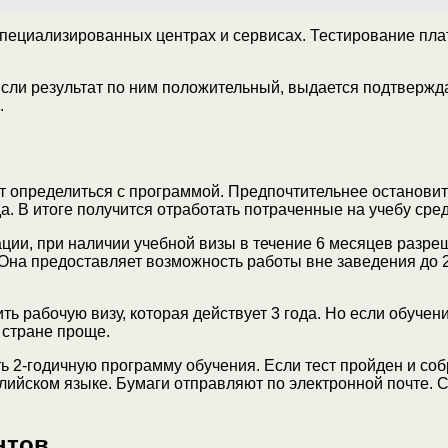
специализированных центрах и сервисах. Тестирование плат
Если результат по ним положительный, выдается подтвержда
.
т определиться с программой. Предпочтительнее остановит
а. В итоге получится отработать потраченные на учебу сред
ии, при наличии учебной визы в течение 6 месяцев разреш
Она предоставляет возможность работы вне заведения до 2
 рабочую визу, которая действует 3 года. Но если обучени
 стране проще.
 2-годичную программу обучения. Если тест пройден и соб
глийском языке. Бумаги отправляют по электронной почте
нтов