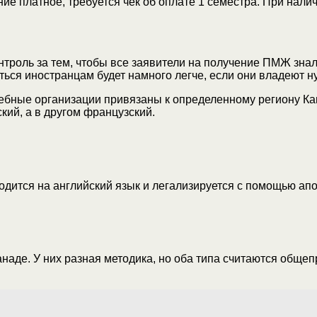
ие платное, требуется чек об оплате 1 семестра. При нали
троль за тем, чтобы все заявители на получение ПМЖ знал
ься иностранцам будет намного легче, если они владеют 
бные организации привязаны к определенному региону Кана
кий, а в другом французский.
одится на английский язык и легализируется с помощью апо
наде. У них разная методика, но оба типа считаются обще